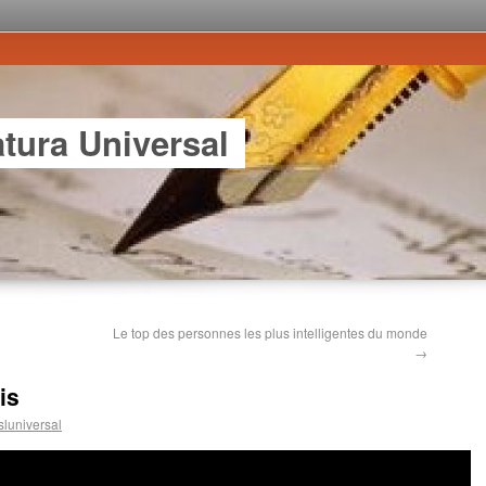
atura Universal
Le top des personnes les plus intelligentes du monde
→
is
sluniversal