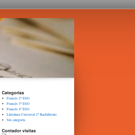
Categorías
Francés 2º ESO
Francés 3º ESO
Francés 4º ESO
Literatura Universal 2º Bachillerato
Sin categoría
Contador visitas