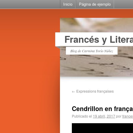
Inicio
Página de ejemplo
Francés y Liter
Blog de Carmina Torío Núñez
←
Expressions françaises
Cendrillon en frança
Publicado el
19 abril, 2017
por
france