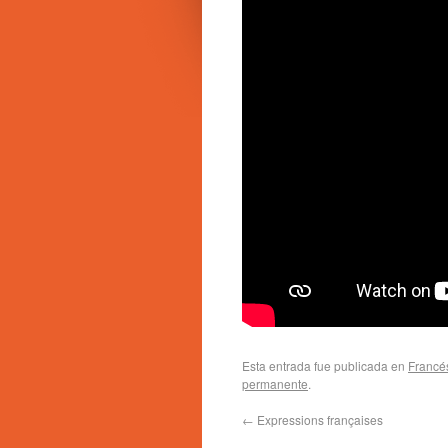
Esta entrada fue publicada en
Francé
permanente
.
←
Expressions françaises