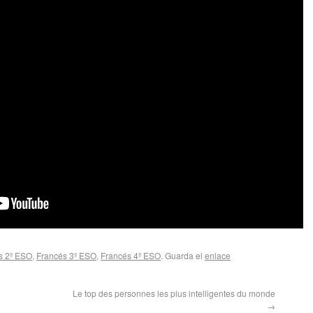
s 2º ESO
,
Francés 3º ESO
,
Francés 4º ESO
. Guarda el
enlace
Le top des personnes les plus intelligentes du monde
→