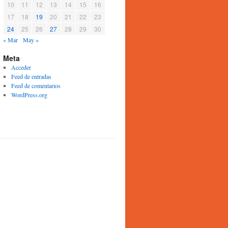
10
11
12
13
14
15
16
17
18
19
20
21
22
23
24
25
26
27
28
29
30
« Mar
May »
Meta
Acceder
Feed de entradas
Feed de comentarios
WordPress.org