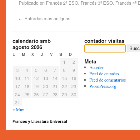
Publicado en
Francés 2º ESO
,
Francés 3º ESO
,
Francés 4º
←
Entradas más antiguas
calendario smb
contador visitas
agosto 2026
L
M
X
J
V
S
D
Meta
1
2
Acceder
3
4
5
6
7
8
9
Feed de entradas
10
11
12
13
14
15
16
Feed de comentarios
17
18
19
20
21
22
23
WordPress.org
24
25
26
27
28
29
30
31
« May
Francés y Literatura Universal