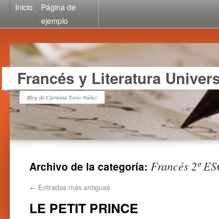
Inicio
Página de
ejemplo
Francés y Literatura Univers
Blog de Carmina Torío Núñez
Francés 2º E
Archivo de la categoría:
←
Entradas más antiguas
LE PETIT PRINCE