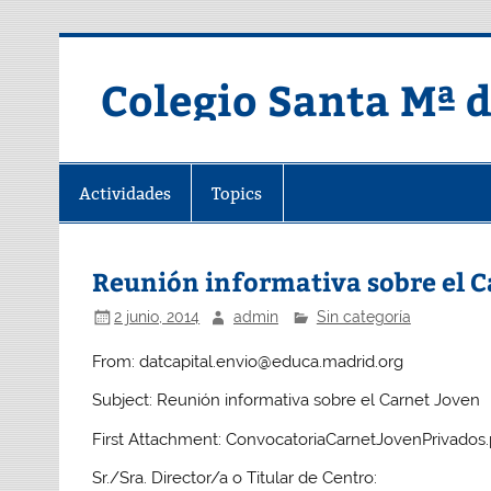
Saltar
al
contenido
Colegio Santa Mª 
Actividades
Topics
Reunión informativa sobre el C
2 junio, 2014
admin
Sin categoría
From: datcapital.envio@educa.madrid.org
Subject: Reunión informativa sobre el Carnet Joven
First Attachment: ConvocatoriaCarnetJovenPrivados.p
Sr./Sra. Director/a o Titular de Centro: