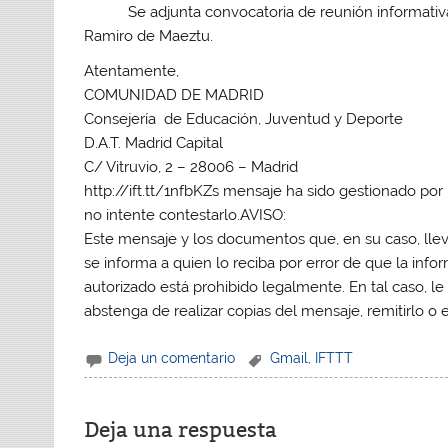
Se adjunta convocatoria de reunión informativa sob
Ramiro de Maeztu.
Atentamente,
COMUNIDAD DE MADRID
Consejería de Educación, Juventud y Deporte
D.A.T. Madrid Capital
C/ Vitruvio, 2 – 28006 – Madrid
http://ift.tt/1nfbKZs mensaje ha sido gestionado por
no intente contestarlo.AVISO:
Este mensaje y los documentos que, en su caso, llev
se informa a quien lo reciba por error de que la inf
autorizado está prohibido legalmente. En tal caso, l
abstenga de realizar copias del mensaje, remitirlo o 
Deja un comentario
Gmail
,
IFTTT
Deja una respuesta