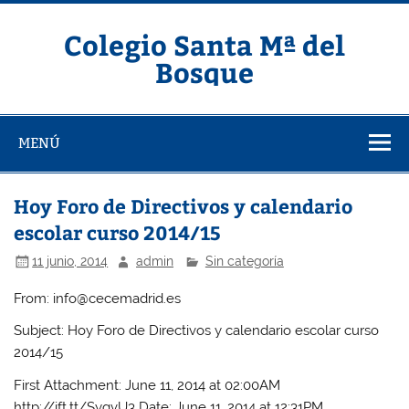
Saltar
al
contenido
Colegio Santa Mª del
Bosque
MENÚ
Hoy Foro de Directivos y calendario
escolar curso 2014/15
11 junio, 2014
admin
Sin categoría
From: info@cecemadrid.es
Subject: Hoy Foro de Directivos y calendario escolar curso
2014/15
First Attachment: June 11, 2014 at 02:00AM
http://ift.tt/SygvU3 Date: June 11, 2014 at 12:31PM