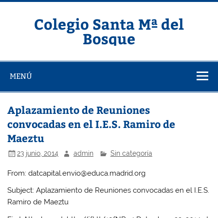
Saltar
al
contenido
Colegio Santa Mª del
Bosque
MENÚ
Aplazamiento de Reuniones
convocadas en el I.E.S. Ramiro de
Maeztu
23 junio, 2014
admin
Sin categoría
From: datcapital.envio@educa.madrid.org
Subject: Aplazamiento de Reuniones convocadas en el I.E.S.
Ramiro de Maeztu