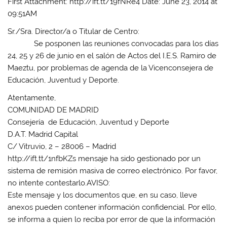
First Attachment: http://ift.tt/19fNRe4 Date: June 23, 2014 at
09:51AM
Sr./Sra. Director/a o Titular de Centro:
Se posponen las reuniones convocadas para los días
24, 25 y 26 de junio en el salón de Actos del I.E.S. Ramiro de
Maeztu, por problemas de agenda de la Vicenconsejera de
Educación, Juventud y Deporte.
Atentamente,
COMUNIDAD DE MADRID
Consejería de Educación, Juventud y Deporte
D.A.T. Madrid Capital
C/ Vitruvio, 2 – 28006 – Madrid
http://ift.tt/1nfbKZs mensaje ha sido gestionado por un
sistema de remisión masiva de correo electrónico. Por favor,
no intente contestarlo.AVISO:
Este mensaje y los documentos que, en su caso, lleve
anexos pueden contener información confidencial. Por ello,
se informa a quien lo reciba por error de que la información