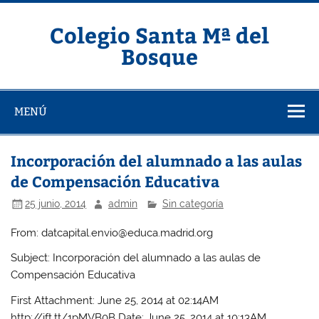
Saltar
al
contenido
Colegio Santa Mª del
Bosque
MENÚ
Incorporación del alumnado a las aulas
de Compensación Educativa
25 junio, 2014
admin
Sin categoría
From: datcapital.envio@educa.madrid.org
Subject: Incorporación del alumnado a las aulas de
Compensación Educativa
First Attachment: June 25, 2014 at 02:14AM
http://ift.tt/1pMVB0B Date: June 25, 2014 at 10:13AM