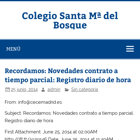
Saltar
al
contenido
Colegio Santa Mª del
Bosque
MENÚ
Recordamos: Novedades contrato a
tiempo parcial: Registro diario de hora
25 junio, 2014
admin
Sin categoría
From: info@cecemadrid.es
Subject: Recordamos: Novedades contrato a tiempo parcial:
Registro diario de hora
First Attachment: June 25, 2014 at 02:00AM
http://ift.tt/1o2g146 Date: June 25, 2014 at 11:40AM