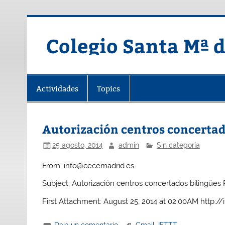
Saltar
al
contenido
Colegio Santa Mª 
Actividades
Topics
Autorización centros concertad
25 agosto, 2014
admin
Sin categoría
From: info@cecemadrid.es
Subject: Autorización centros concertados bilingües 
First Attachment: August 25, 2014 at 02:00AM http://
Deja un comentario
Gmail
,
IFTTT