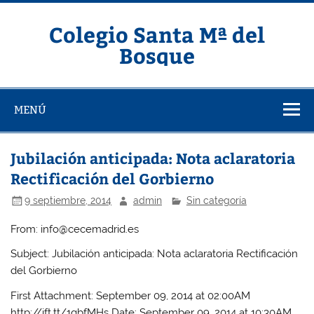
Saltar
al
contenido
Colegio Santa Mª del
Bosque
MENÚ
Jubilación anticipada: Nota aclaratoria
Rectificación del Gorbierno
9 septiembre, 2014
admin
Sin categoría
From: info@cecemadrid.es
Subject: Jubilación anticipada: Nota aclaratoria Rectificación
del Gorbierno
First Attachment: September 09, 2014 at 02:00AM
http://ift.tt/1qbfMHs Date: September 09, 2014 at 10:30AM