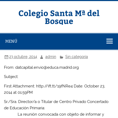
Saltar
al
contenido
Colegio Santa Mª del
Bosque
MENÚ
23 octubre, 2014
admin
Sin categoría
From: datcapital.envio@educa.madrid.org
Subject:
First Attachment: http://ift.tt/19fNRe4 Date: October 23,
2014 at 01:59PM
Sr./Sra. Director/a o Titular de Centro Privado Concertado
de Educación Primaria:
La reunión convocada con objeto de informar y