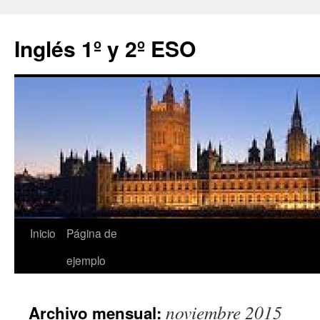
Inglés 1º y 2º ESO
Saltar
Inicio
Página de
al
ejemplo
contenido
noviembre 2015
Archivo mensual: