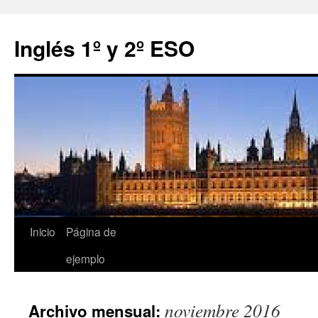
Inglés 1º y 2º ESO
Saltar
Inicio
Página de
al
ejemplo
contenido
noviembre 2016
Archivo mensual: